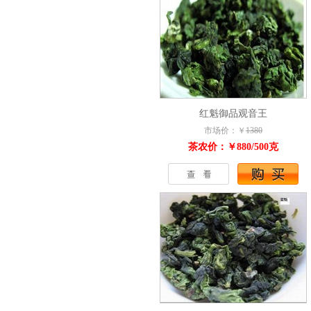
红魁御品观音王
市场价：￥
1380
茶农价：￥880/500克