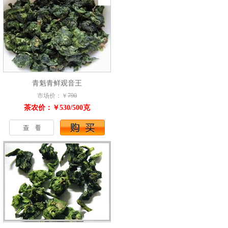
青魁青鲜观音王
市场价：￥
790
茶农价：￥530/500克