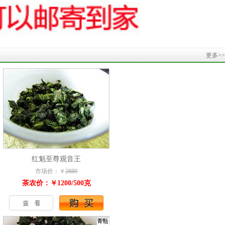
更多>>
红魁至尊观音王
市场价：￥
2880
茶农价：￥1200/500克