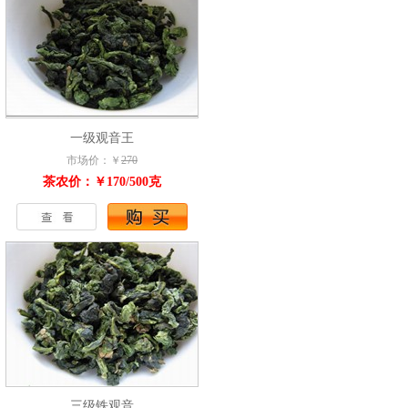
一级观音王
市场价：￥
270
茶农价：￥170/500克
三级铁观音